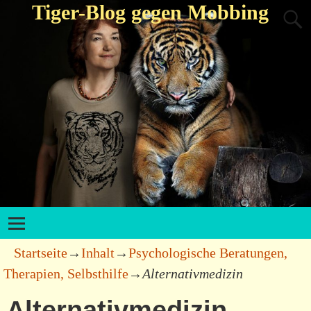
Tiger-Blog gegen Mobbing
Startseite
→
Inhalt
→
Psychologische Beratungen,
Therapien, Selbsthilfe
→
Alternativmedizin
Alternativmedizin